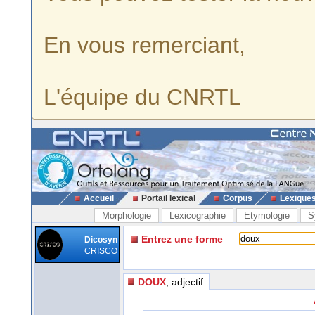
En vous remerciant,
L'équipe du CNRTL
Accueil
Portail lexical
Corpus
Lexique
Morphologie
Lexicographie
Etymologie
S
Entrez une forme
Dicosyn
CRISCO
DOUX
, adjectif