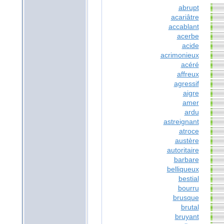
abrupt
acariâtre
accablant
acerbe
acide
acrimonieux
acéré
affreux
agressif
aigre
amer
ardu
astreignant
atroce
austère
autoritaire
barbare
belliqueux
bestial
bourru
brusque
brutal
bruyant