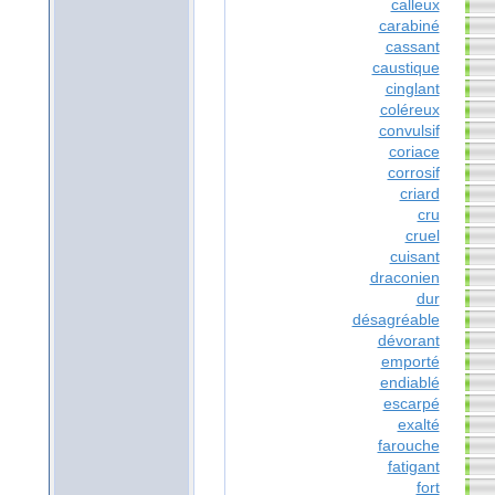
calleux
carabiné
cassant
caustique
cinglant
coléreux
convulsif
coriace
corrosif
criard
cru
cruel
cuisant
draconien
dur
désagréable
dévorant
emporté
endiablé
escarpé
exalté
farouche
fatigant
fort