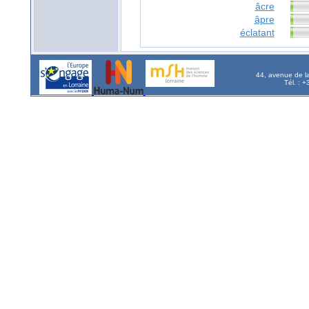
âcre
âpre
éclatant
44, avenue de l
Tél. : 