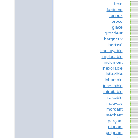
froid
furibond
furieux
féroce
glacé
grondeur
hargneux
hérissé
impitoyable
implacable
inclément
inexorable
inflexible
inhumain
insensible
intraitable
irascible
mauvais
mordant
méchant
perçant
piquant
poignant