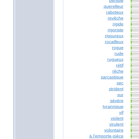
pénible
querelleur
raboteux
revêche
rigide
rigoriste
rigoureux
rocailleux
rogue
rude
rugueux
rétif
rêche
sarcastique
sec
strident
sur
sévère
tyrannique
vif
violent
virulent
volontaire
à l'emporte-pièce