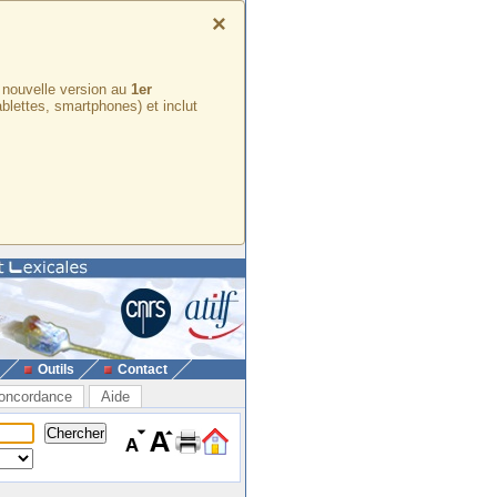
×
e nouvelle version au
1er
ablettes, smartphones) et inclut
Outils
Contact
oncordance
Aide