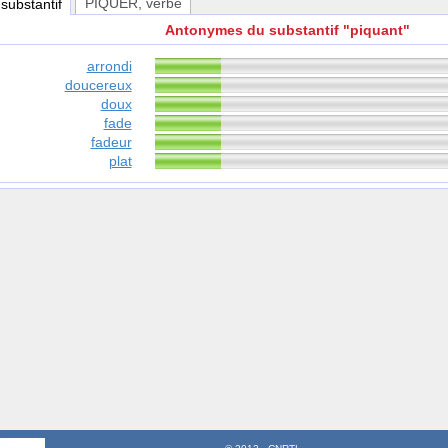
PIQUER
, verbe
 substantif
Antonymes du substantif "piquant"
arrondi
doucereux
doux
fade
fadeur
plat