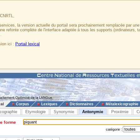
u CNRTL,
services, la version actuelle du portail sera prochainement remplacée par un
 une refonte complète de l'interface adaptée à tous les supports (ordinateurs, t
.
ion ici :
Portail lexical
cal
Corpus
Lexiques
Dictionnaires
Métalexicographie
cographie
Etymologie
Synonymie
Antonymie
Proxémie
C
ne forme
catégorie :