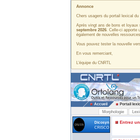
Annonce
Chers usagers du portail lexical d
Après vingt ans de bons et loyaux 
septembre 2026
. Celle-ci apporte
également de nouvelles ressources
Vous pouvez tester la nouvelle vers
En vous remerciant,
L'équipe du CNRTL
Accueil
Portail lexi
Morphologie
Lexi
Entrez u
Dicosyn
CRISCO