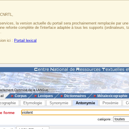
u CNRTL,
services, la version actuelle du portail sera prochainement remplacée par un
 une refonte complète de l'interface adaptée à tous les supports (ordinateurs, t
.
ion ici :
Portail lexical
cal
Corpus
Lexiques
Dictionnaires
Métalexicographie
cographie
Etymologie
Synonymie
Antonymie
Proxémie
C
ne forme
catégorie :