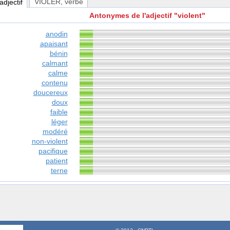
VIOLER
, verbe
 adjectif
Antonymes de l'adjectif "violent"
anodin
apaisant
bénin
calmant
calme
contenu
doucereux
doux
faible
léger
modéré
non-violent
pacifique
patient
terne