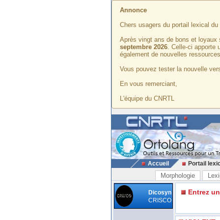
Annonce
Chers usagers du portail lexical d
Après vingt ans de bons et loyaux 
septembre 2026
. Celle-ci apporte
également de nouvelles ressources
Vous pouvez tester la nouvelle vers
En vous remerciant,
L'équipe du CNRTL
Accueil
Portail lexi
Morphologie
Lexi
Entrez u
Dicosyn
CRISCO