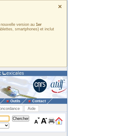
×
e nouvelle version au
1er
ablettes, smartphones) et inclut
Outils
Contact
oncordance
Aide