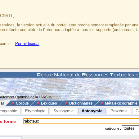
u CNRTL,
services, la version actuelle du portail sera prochainement remplacée par un
 une refonte complète de l'interface adaptée à tous les supports (ordinateurs, t
.
ion ici :
Portail lexical
cal
Corpus
Lexiques
Dictionnaires
Métalexicographie
cographie
Etymologie
Synonymie
Antonymie
Proxémie
C
ne forme
catégorie :