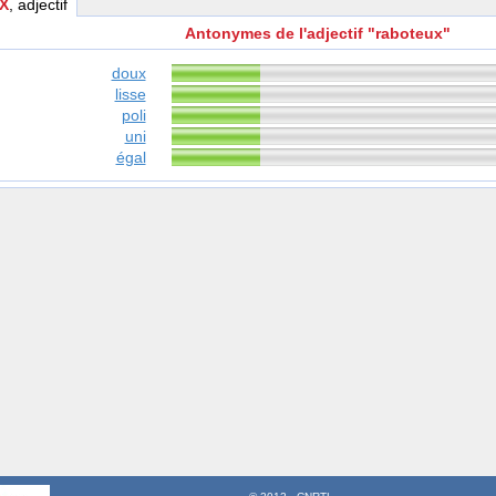
X
, adjectif
Antonymes de l'adjectif "raboteux"
doux
lisse
poli
uni
égal