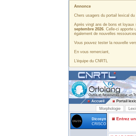
Annonce
Chers usagers du portail lexical d
Après vingt ans de bons et loyaux 
septembre 2026
. Celle-ci apporte
également de nouvelles ressources
Vous pouvez tester la nouvelle vers
En vous remerciant,
L'équipe du CNRTL
Accueil
Portail lexi
Morphologie
Lexi
Entrez u
Dicosyn
CRISCO