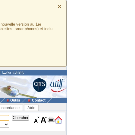
×
e nouvelle version au
1er
ablettes, smartphones) et inclut
Outils
Contact
oncordance
Aide