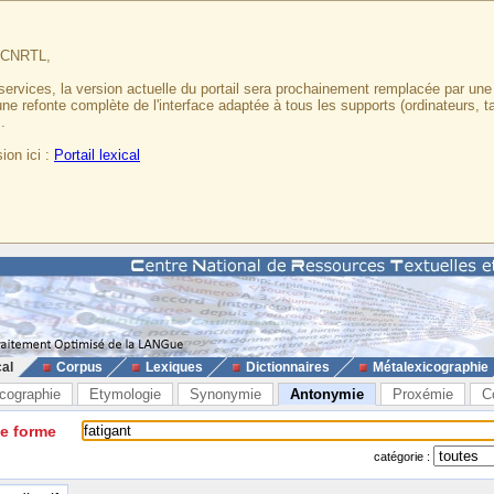
u CNRTL,
services, la version actuelle du portail sera prochainement remplacée par un
 une refonte complète de l'interface adaptée à tous les supports (ordinateurs, t
.
ion ici :
Portail lexical
cal
Corpus
Lexiques
Dictionnaires
Métalexicographie
cographie
Etymologie
Synonymie
Antonymie
Proxémie
C
ne forme
catégorie :