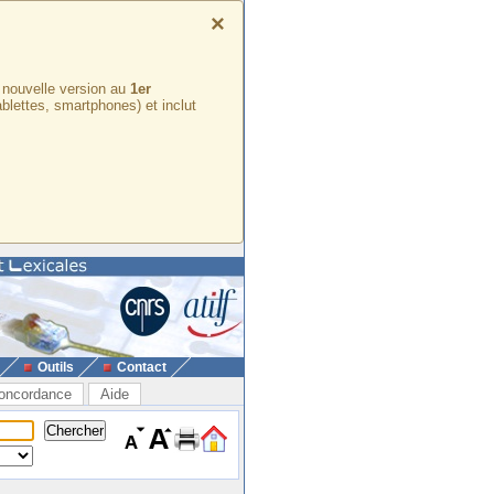
×
e nouvelle version au
1er
ablettes, smartphones) et inclut
Outils
Contact
oncordance
Aide