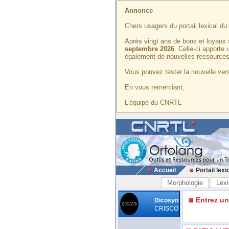
Annonce
Chers usagers du portail lexical d
Après vingt ans de bons et loyaux 
septembre 2026
. Celle-ci apporte
également de nouvelles ressources
Vous pouvez tester la nouvelle vers
En vous remerciant,
L'équipe du CNRTL
Accueil
Portail lexi
Morphologie
Lexi
Entrez u
Dicosyn
CRISCO