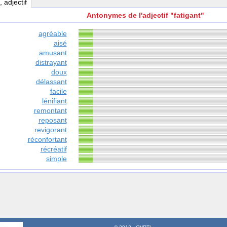
, adjectif
Antonymes de l'adjectif "fatigant"
agréable
aisé
amusant
distrayant
doux
délassant
facile
lénifiant
remontant
reposant
revigorant
réconfortant
récréatif
simple