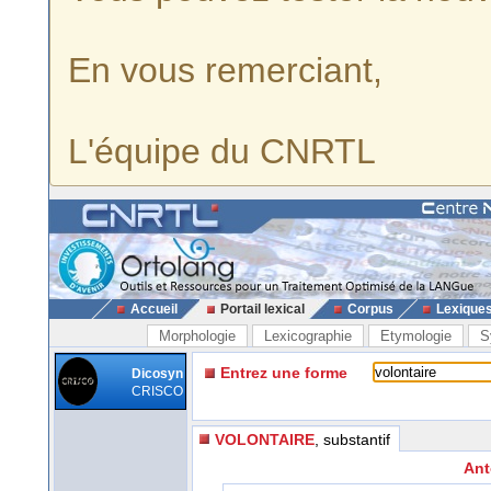
En vous remerciant,
L'équipe du CNRTL
Accueil
Portail lexical
Corpus
Lexique
Morphologie
Lexicographie
Etymologie
S
Entrez une forme
Dicosyn
CRISCO
VOLONTAIRE
, substantif
Ant