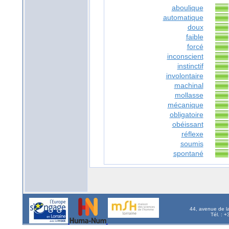
aboulique
automatique
doux
faible
forcé
inconscient
instinctif
involontaire
machinal
mollasse
mécanique
obligatoire
obéissant
réflexe
soumis
spontané
44, avenue de l
Tél. : 