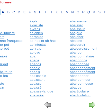
 formes
A
B
C
D
E
F
G
H
I
J
K
L
M
N
O
P
Q
R
S
T
à-plat
abaissement
a-raciste
abaisser
à-venir
abaisseur
re-lumière
aalénien
abajoue
ers
aaronide
abalober
onne franquette
ab hoc et ab hac
abalone
he-pot
ab intestat
abalourdir
se-pot
ab irato
abalourdissement
ab ovo
abandon
riori
aba
abandonnataire
i
abaca
abandonné
larigot
abaddir
abandonnée
abadie
abandonnement
de-route
abadis
abandonnément
le-feu
abaissable
abandonner
abaissant
abandonneur
pte
abaisse
abandonneuse
ain
abaissé
abaque
a
abaisse-langue
abarticulaire
abaissée
abarticulation