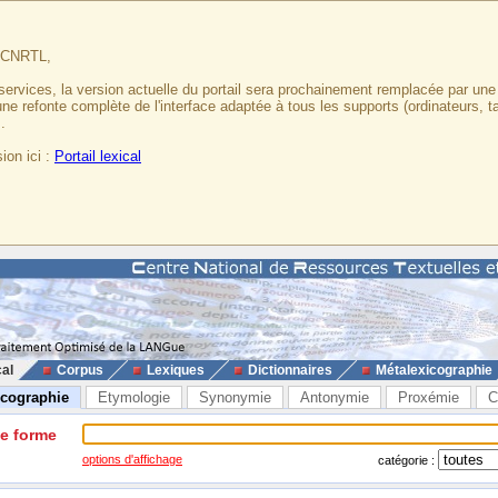
u CNRTL,
services, la version actuelle du portail sera prochainement remplacée par un
 une refonte complète de l'interface adaptée à tous les supports (ordinateurs, t
.
ion ici :
Portail lexical
cal
Corpus
Lexiques
Dictionnaires
Métalexicographie
icographie
Etymologie
Synonymie
Antonymie
Proxémie
C
ne forme
options d'affichage
catégorie :