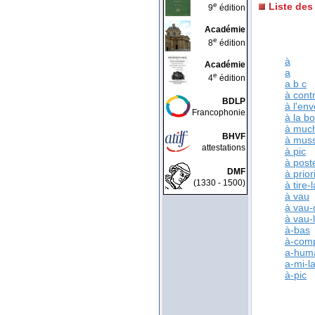
e
Liste des
9
édition
Académie
e
8
édition
à
Académie
a
e
4
édition
a b c
à cont
BDLP
à l'env
Francophonie
à la b
à muc
BHVF
à mus
attestations
à pic
à poste
DMF
à prior
(1330 - 1500)
à tire-
à vau
à vau-
à vau-
à-bas
à-com
a-hum
a-mi-l
à-pic