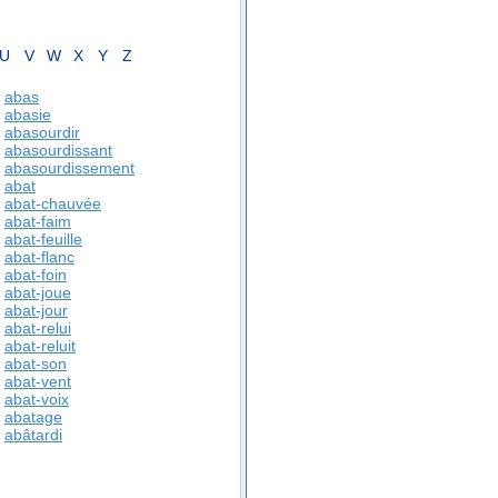
U
V
W
X
Y
Z
abas
abasie
abasourdir
abasourdissant
abasourdissement
abat
abat-chauvée
abat-faim
abat-feuille
abat-flanc
abat-foin
abat-joue
abat-jour
abat-relui
abat-reluit
abat-son
abat-vent
abat-voix
abatage
abâtardi