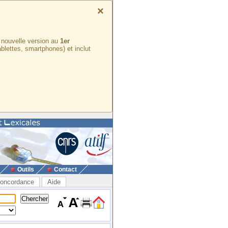
×
e nouvelle version au
1er
ablettes, smartphones) et inclut
Outils
Contact
oncordance
Aide