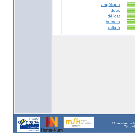
angélique
doux
délicat
humain
raffiné
44, avenue de l
Tél. : 