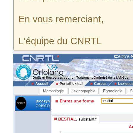
En vous remerciant,
L'équipe du CNRTL
Accueil
Portail lexical
Corpus
Lexique
Morphologie
Lexicographie
Etymologie
S
Entrez une forme
Dicosyn
CRISCO
BESTIAL
, substantif
A