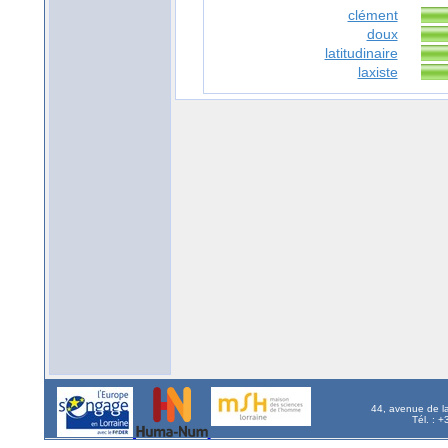
clément
doux
latitudinaire
laxiste
44, avenue de l
Tél. : 