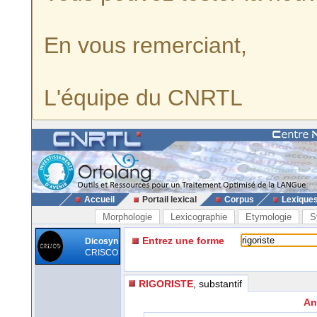
En vous remerciant,
L'équipe du CNRTL
Accueil
Portail lexical
Corpus
Lexique
Morphologie
Lexicographie
Etymologie
S
Entrez une forme
Dicosyn
CRISCO
RIGORISTE
, substantif
An