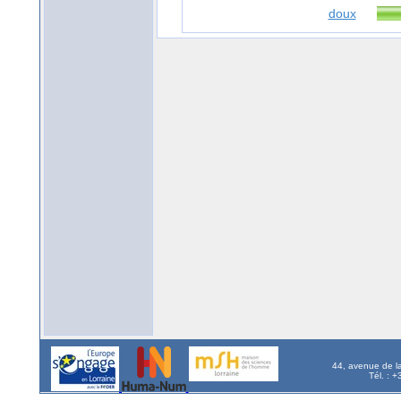
doux
44, avenue de l
Tél. : 