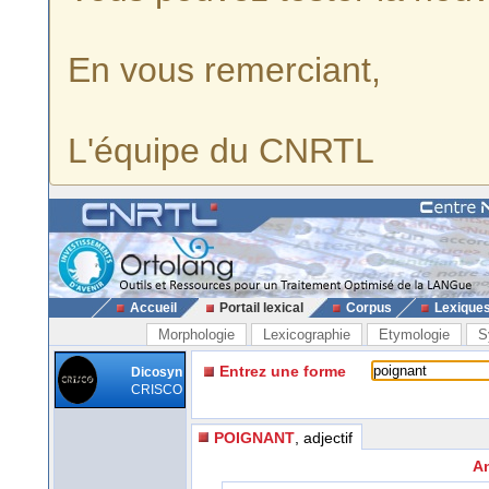
En vous remerciant,
L'équipe du CNRTL
Accueil
Portail lexical
Corpus
Lexique
Morphologie
Lexicographie
Etymologie
S
Entrez une forme
Dicosyn
CRISCO
POIGNANT
, adjectif
An