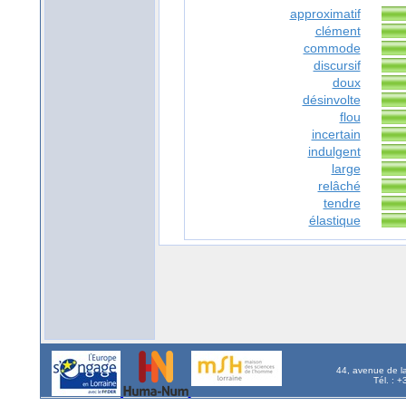
approximatif
clément
commode
discursif
doux
désinvolte
flou
incertain
indulgent
large
relâché
tendre
élastique
44, avenue de l
Tél. : 