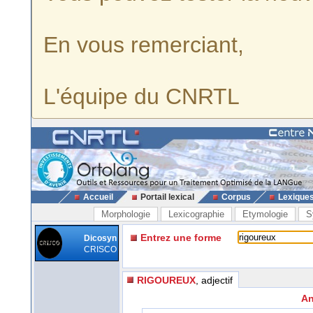
En vous remerciant,
L'équipe du CNRTL
Accueil
Portail lexical
Corpus
Lexique
Morphologie
Lexicographie
Etymologie
S
Entrez une forme
Dicosyn
CRISCO
RIGOUREUX
, adjectif
An