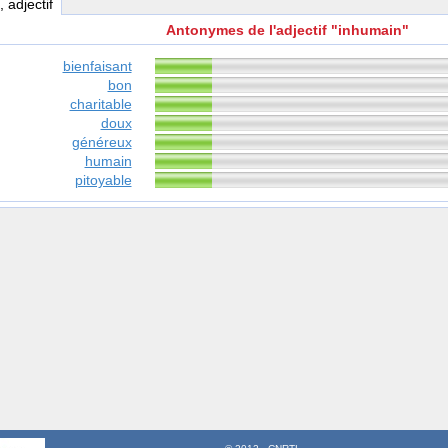
, adjectif
Antonymes de l'adjectif "inhumain"
bienfaisant
bon
charitable
doux
généreux
humain
pitoyable