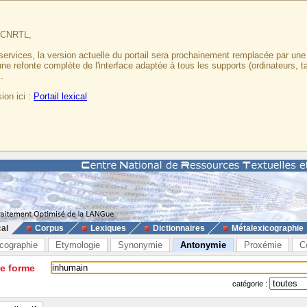
u CNRTL,
services, la version actuelle du portail sera prochainement remplacée par un
 une refonte complète de l'interface adaptée à tous les supports (ordinateurs, t
.
ion ici :
Portail lexical
cal
Corpus
Lexiques
Dictionnaires
Métalexicographie
cographie
Etymologie
Synonymie
Antonymie
Proxémie
C
ne forme
catégorie :