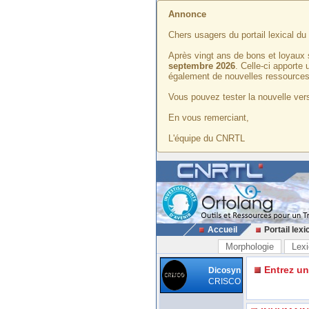
Annonce
Chers usagers du portail lexical d
Après vingt ans de bons et loyaux 
septembre 2026
. Celle-ci apporte
également de nouvelles ressources
Vous pouvez tester la nouvelle vers
En vous remerciant,
L'équipe du CNRTL
Accueil
Portail lexi
Morphologie
Lexi
Entrez u
Dicosyn
CRISCO