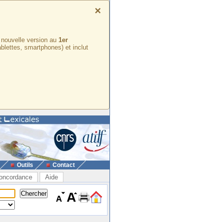
×
e nouvelle version au
1er
ablettes, smartphones) et inclut
Outils
Contact
oncordance
Aide