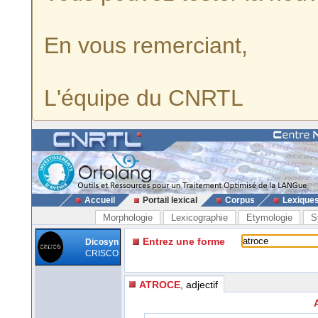
En vous remerciant,
L'équipe du CNRTL
Accueil
Portail lexical
Corpus
Lexique
Morphologie
Lexicographie
Etymologie
S
Entrez une forme
Dicosyn
CRISCO
ATROCE
, adjectif