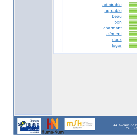
admirable
agréable
beau
bon
charmant
clément
doux
léger
44, avenue de l
Tél. : 