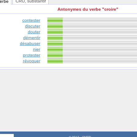
CRU
, substantif
verbe
Antonymes du verbe "croire"
contester
discuter
douter
démentir
désabuser
nier
protester
révoquer