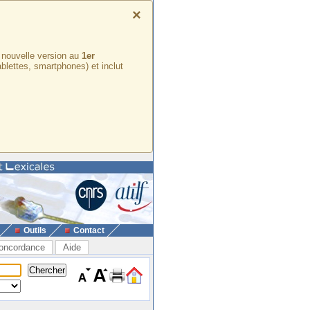
×
e nouvelle version au
1er
ablettes, smartphones) et inclut
Outils
Contact
oncordance
Aide