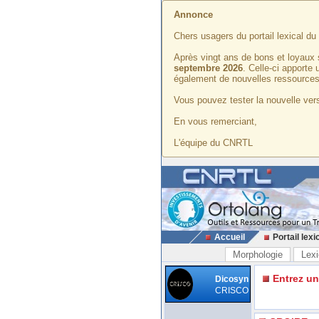
Annonce
Chers usagers du portail lexical d
Après vingt ans de bons et loyaux 
septembre 2026
. Celle-ci apporte
également de nouvelles ressources
Vous pouvez tester la nouvelle vers
En vous remerciant,
L'équipe du CNRTL
Accueil
Portail lexi
Morphologie
Lexi
Entrez u
Dicosyn
CRISCO