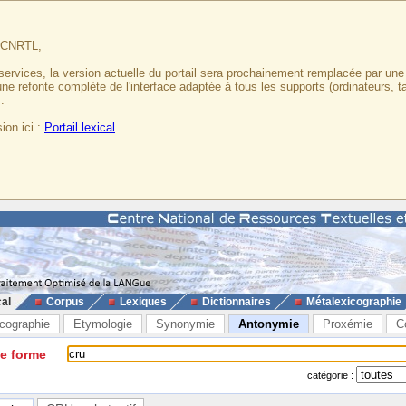
u CNRTL,
services, la version actuelle du portail sera prochainement remplacée par un
 une refonte complète de l'interface adaptée à tous les supports (ordinateurs, t
.
ion ici :
Portail lexical
cal
Corpus
Lexiques
Dictionnaires
Métalexicographie
cographie
Etymologie
Synonymie
Antonymie
Proxémie
C
ne forme
catégorie :