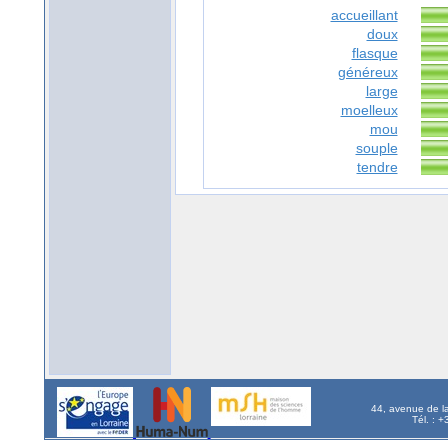
accueillant
doux
flasque
généreux
large
moelleux
mou
souple
tendre
44, avenue de l
Tél. : 