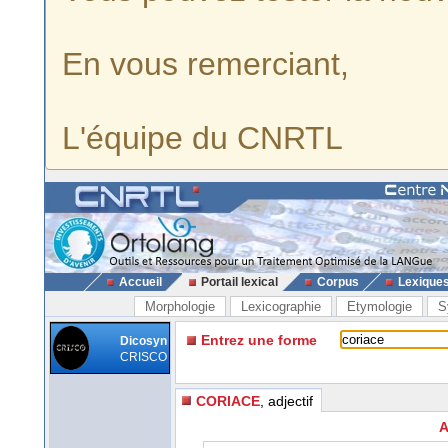
En vous remerciant,
L'équipe du CNRTL
Accueil
Portail lexical
Corpus
Lexique
Morphologie
Lexicographie
Etymologie
S
Entrez une forme
Dicosyn
CRISCO
CORIACE
, adjectif
A