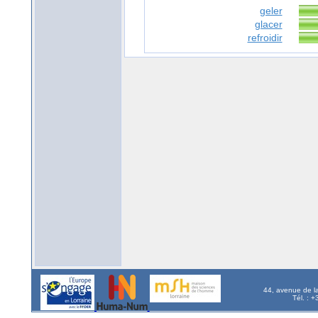
geler
glacer
refroidir
44, avenue de l
Tél. : 