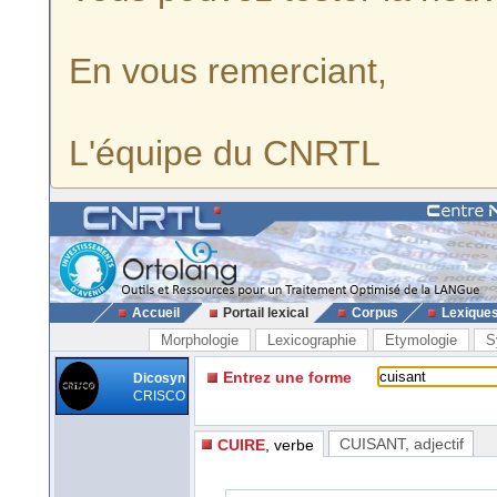
En vous remerciant,
L'équipe du CNRTL
Accueil
Portail lexical
Corpus
Lexique
Morphologie
Lexicographie
Etymologie
S
Entrez une forme
Dicosyn
CRISCO
CUISANT
, adjectif
CUIRE
, verbe