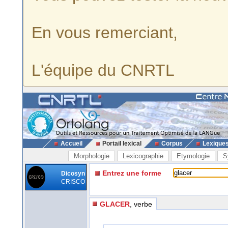
En vous remerciant,
L'équipe du CNRTL
Accueil
Portail lexical
Corpus
Lexique
Morphologie
Lexicographie
Etymologie
S
Entrez une forme
Dicosyn
CRISCO
GLACER
, verbe