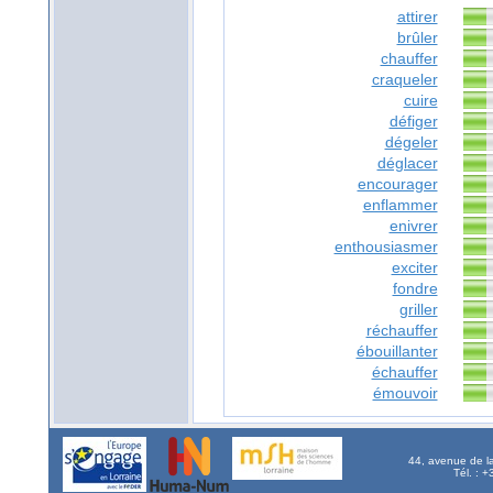
attirer
brûler
chauffer
craqueler
cuire
défiger
dégeler
déglacer
encourager
enflammer
enivrer
enthousiasmer
exciter
fondre
griller
réchauffer
ébouillanter
échauffer
émouvoir
44, avenue de l
Tél. : 