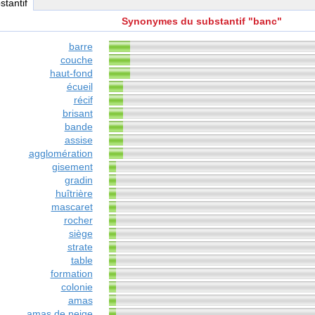
stantif
Synonymes du substantif "banc"
barre
couche
haut-fond
écueil
récif
brisant
bande
assise
agglomération
gisement
gradin
huîtrière
mascaret
rocher
siège
strate
table
formation
colonie
amas
amas de neige