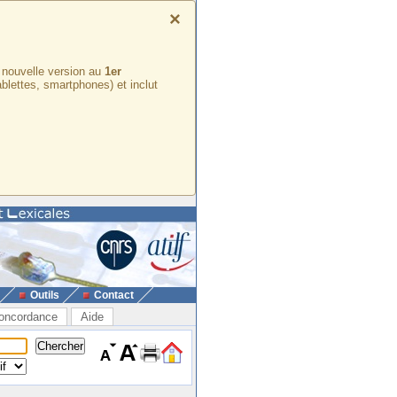
×
e nouvelle version au
1er
ablettes, smartphones) et inclut
Outils
Contact
oncordance
Aide