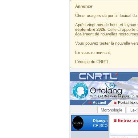
Annonce
Chers usagers du portail lexical d
Après vingt ans de bons et loyaux 
septembre 2026
. Celle-ci apporte
également de nouvelles ressources
Vous pouvez tester la nouvelle vers
En vous remerciant,
L'équipe du CNRTL
Accueil
Portail lexi
Morphologie
Lexi
Entrez u
Dicosyn
CRISCO