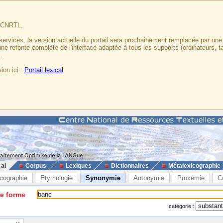
u CNRTL,
services, la version actuelle du portail sera prochainement remplacée par un
 une refonte complète de l'interface adaptée à tous les supports (ordinateurs, t
.
ion ici :
Portail lexical
cal
Corpus
Lexiques
Dictionnaires
Métalexicographie
cographie
Etymologie
Synonymie
Antonymie
Proxémie
C
ne forme
catégorie :