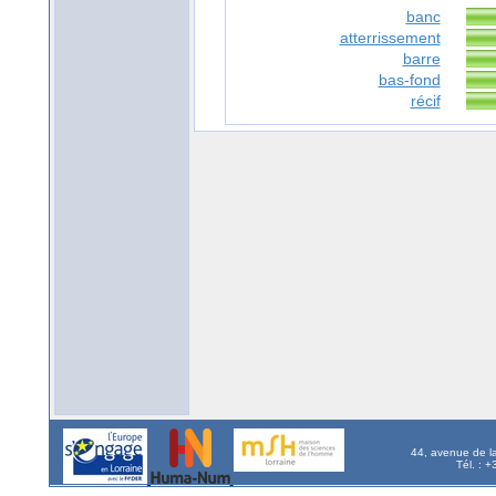
banc
atterrissement
barre
bas-fond
récif
44, avenue de l
Tél. : 