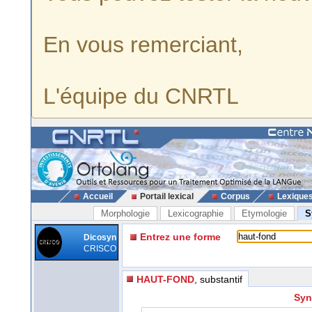
En vous remerciant,
L'équipe du CNRTL
Accueil
Portail lexical
Corpus
Lexique
Morphologie
Lexicographie
Etymologie
S
Entrez une forme
Dicosyn
CRISCO
HAUT-FOND
, substantif
Syn