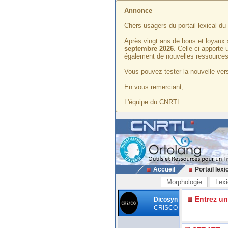
Annonce
Chers usagers du portail lexical d
Après vingt ans de bons et loyaux 
septembre 2026
. Celle-ci apporte
également de nouvelles ressources
Vous pouvez tester la nouvelle vers
En vous remerciant,
L'équipe du CNRTL
Accueil
Portail lexi
Morphologie
Lexi
Entrez u
Dicosyn
CRISCO