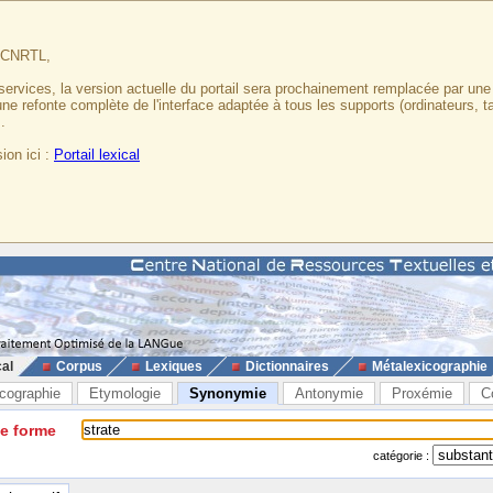
u CNRTL,
services, la version actuelle du portail sera prochainement remplacée par un
 une refonte complète de l'interface adaptée à tous les supports (ordinateurs, t
.
ion ici :
Portail lexical
cal
Corpus
Lexiques
Dictionnaires
Métalexicographie
cographie
Etymologie
Synonymie
Antonymie
Proxémie
C
ne forme
catégorie :