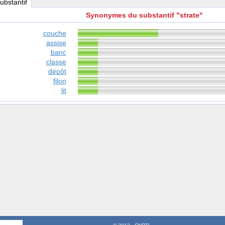
substantif
Synonymes du substantif "strate"
couche
assise
banc
classe
dépôt
filon
lit