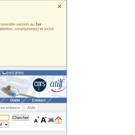
×
e nouvelle version au
1er
ablettes, smartphones) et inclut
Outils
Contact
oncordance
Aide