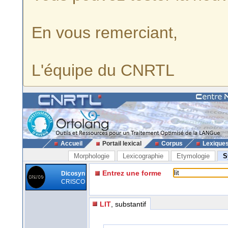
En vous remerciant,
L'équipe du CNRTL
Accueil
Portail lexical
Corpus
Lexique
Morphologie
Lexicographie
Etymologie
S
Entrez une forme
Dicosyn
CRISCO
LIT
, substantif