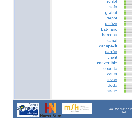
schlof
sofa
grabat
dépôt
alcôve
bat-flanc
berceau
canal
canapé-lit
carrée
châlit
convertible
couette
cours
divan
dodo
strate
44, avenue de l
Tél. : 