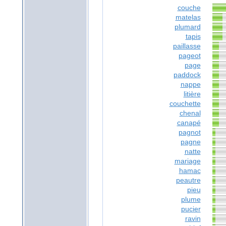
couche
matelas
plumard
tapis
paillasse
pageot
page
paddock
nappe
litière
couchette
chenal
canapé
pagnot
pagne
natte
mariage
hamac
peautre
pieu
plume
pucier
ravin