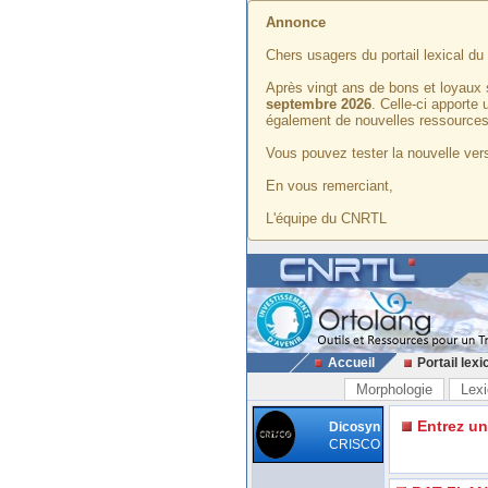
Annonce
Chers usagers du portail lexical d
Après vingt ans de bons et loyaux 
septembre 2026
. Celle-ci apporte
également de nouvelles ressources
Vous pouvez tester la nouvelle vers
En vous remerciant,
L'équipe du CNRTL
Accueil
Portail lexi
Morphologie
Lexi
Entrez u
Dicosyn
CRISCO