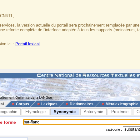
u CNRTL,
services, la version actuelle du portail sera prochainement remplacée par un
 une refonte complète de l'interface adaptée à tous les supports (ordinateurs, t
.
ion ici :
Portail lexical
cal
Corpus
Lexiques
Dictionnaires
Métalexicographie
cographie
Etymologie
Synonymie
Antonymie
Proxémie
C
ne forme
catégorie :