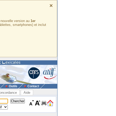
×
e nouvelle version au
1er
ablettes, smartphones) et inclut
Outils
Contact
oncordance
Aide