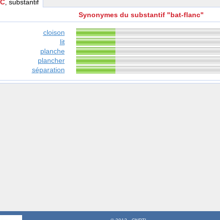
NC
, substantif
Synonymes du substantif "bat-flanc"
cloison
lit
planche
plancher
séparation