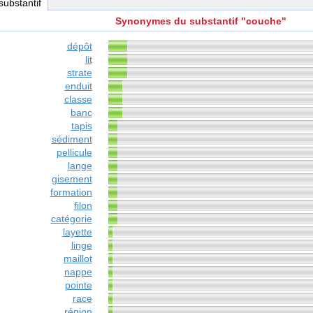
 substantif
Synonymes du substantif "couche"
dépôt
lit
strate
enduit
classe
banc
tapis
sédiment
pellicule
lange
gisement
formation
filon
catégorie
layette
linge
maillot
nappe
pointe
race
région