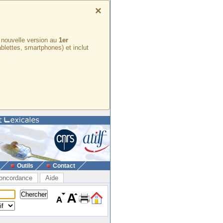
×
e nouvelle version au
1er
ablettes, smartphones) et inclut
Outils
Contact
oncordance
Aide