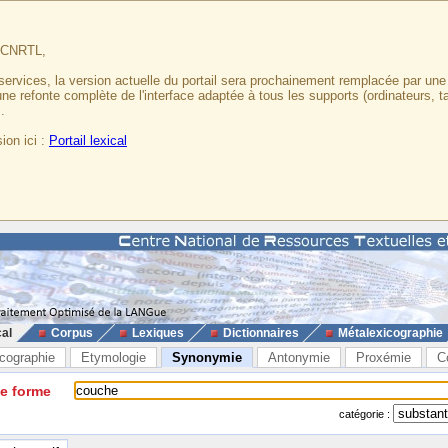
u CNRTL,
services, la version actuelle du portail sera prochainement remplacée par un
 une refonte complète de l'interface adaptée à tous les supports (ordinateurs, t
.
ion ici :
Portail lexical
cal
Corpus
Lexiques
Dictionnaires
Métalexicographie
cographie
Etymologie
Synonymie
Antonymie
Proxémie
C
ne forme
catégorie :