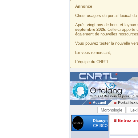
Annonce
Chers usagers du portail lexical d
Après vingt ans de bons et loyaux 
septembre 2026
. Celle-ci apporte
également de nouvelles ressources
Vous pouvez tester la nouvelle vers
En vous remerciant,
L'équipe du CNRTL
Accueil
Portail lexi
Morphologie
Lexi
Entrez u
Dicosyn
CRISCO