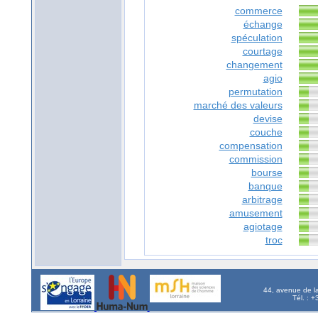
commerce
échange
spéculation
courtage
changement
agio
permutation
marché des valeurs
devise
couche
compensation
commission
bourse
banque
arbitrage
amusement
agiotage
troc
44, avenue de l
Tél. : 