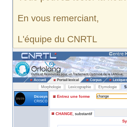
En vous remerciant,
L'équipe du CNRTL
Accueil
Portail lexical
Corpus
Lexique
Morphologie
Lexicographie
Etymologie
S
Entrez une forme
Dicosyn
CRISCO
CHANGE
, substantif
Sy