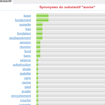
ubstantif
Synonymes du substantif "assise"
base
fondement
assiette
bas
fondation
soubassement
session
réunion
fond
banc
séance
substruction
strate
stabilité
rang
racine
pied
gradin
enrochement
couche
congrès