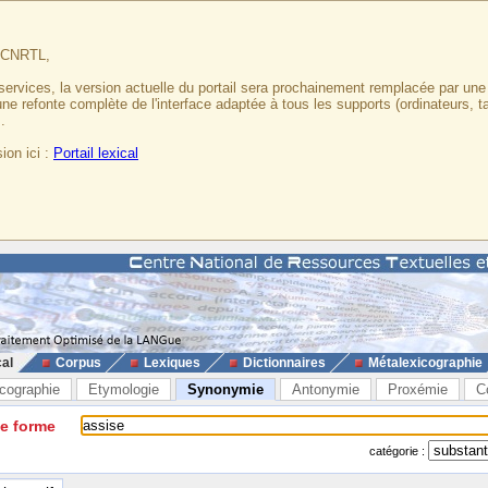
u CNRTL,
services, la version actuelle du portail sera prochainement remplacée par un
 une refonte complète de l'interface adaptée à tous les supports (ordinateurs, t
.
ion ici :
Portail lexical
cal
Corpus
Lexiques
Dictionnaires
Métalexicographie
cographie
Etymologie
Synonymie
Antonymie
Proxémie
C
ne forme
catégorie :