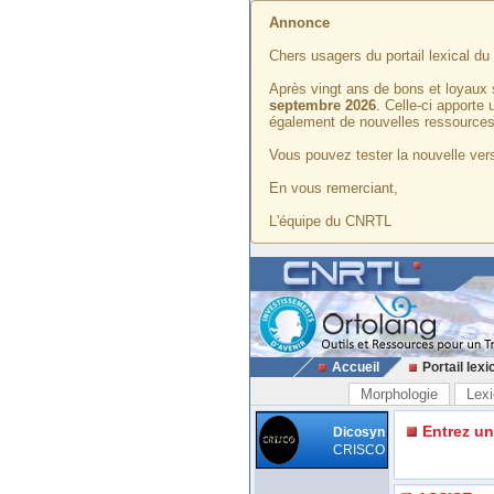
Annonce
Chers usagers du portail lexical d
Après vingt ans de bons et loyaux 
septembre 2026
. Celle-ci apporte
également de nouvelles ressources
Vous pouvez tester la nouvelle vers
En vous remerciant,
L'équipe du CNRTL
Accueil
Portail lexi
Morphologie
Lexi
Entrez u
Dicosyn
CRISCO