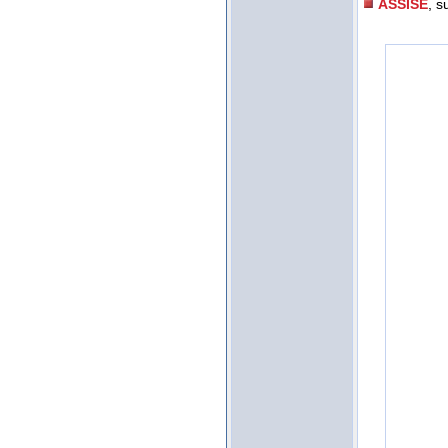
ASSISE
, s