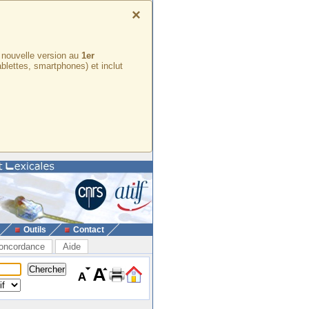
×
e nouvelle version au
1er
ablettes, smartphones) et inclut
Outils
Contact
oncordance
Aide