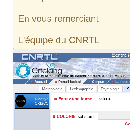
En vous remerciant,
L'équipe du CNRTL
Accueil
Portail lexical
Corpus
Lexique
Morphologie
Lexicographie
Etymologie
S
Entrez une forme
Dicosyn
CRISCO
COLONIE
, substantif
Sy