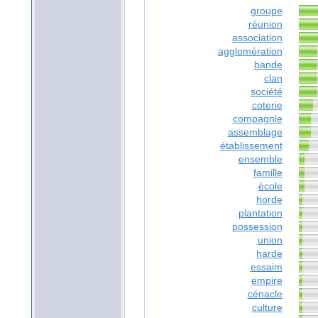
groupe
réunion
association
agglomération
bande
clan
société
coterie
compagnie
assemblage
établissement
ensemble
famille
école
horde
plantation
possession
union
harde
essaim
empire
cénacle
culture