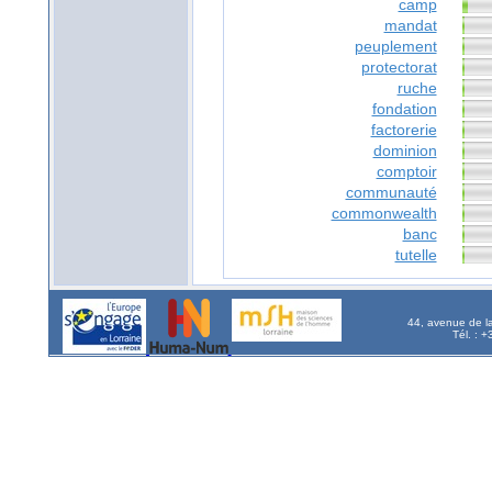
camp
mandat
peuplement
protectorat
ruche
fondation
factorerie
dominion
comptoir
communauté
commonwealth
banc
tutelle
44, avenue de l
Tél. : 