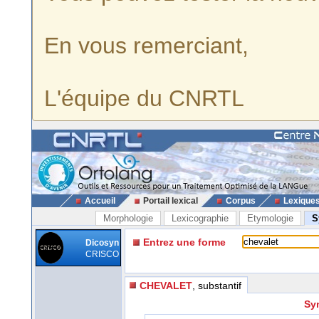
En vous remerciant,
L'équipe du CNRTL
Accueil
Portail lexical
Corpus
Lexique
Morphologie
Lexicographie
Etymologie
S
Entrez une forme
Dicosyn
CRISCO
CHEVALET
, substantif
Sy