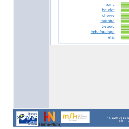
banc
baudet
chèvre
marotte
tréteau
échafaudage
étai
44, avenue de l
Tél. : 