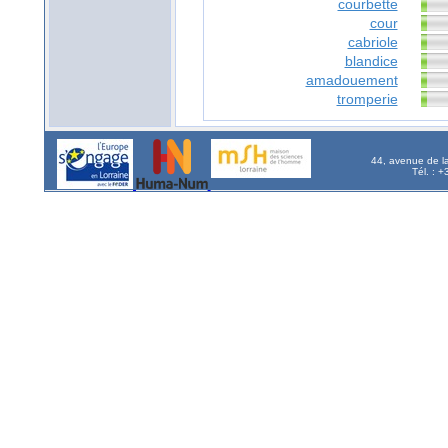
courbette
cour
cabriole
blandice
amadouement
tromperie
44, avenue de l
Tél. : 