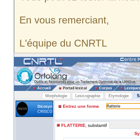
En vous remerciant,
L'équipe du CNRTL
Accueil
Portail lexical
Corpus
Lexique
Morphologie
Lexicographie
Etymologie
S
Entrez une forme
Dicosyn
CRISCO
FLATTERIE
, substantif
Sy