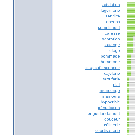
adulation
flagornerie
servilité
encens
compliment
caresse
adoration
louange
éloge
pommade
hommage
coups d'encensoir
cajolerie
tartuferie
plat
mensonge
mamours
hypocrisie
génuflexion
enguirlandement
douceur
câlinerie
courtisanerie