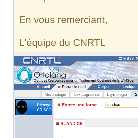
En vous remerciant,
L'équipe du CNRTL
Accueil
Portail lexical
Corpus
Lexique
Morphologie
Lexicographie
Etymologie
S
Entrez une forme
Dicosyn
CRISCO
BLANDICE