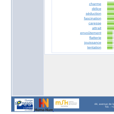
charme
délice
séduction
fascination
caresse
attrait
envoûtement
flatterie
jouissance
tentation
44, avenue de l
Tél. : 