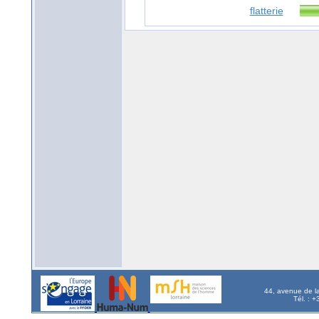
flatterie
44, avenue de l
Tél. : 