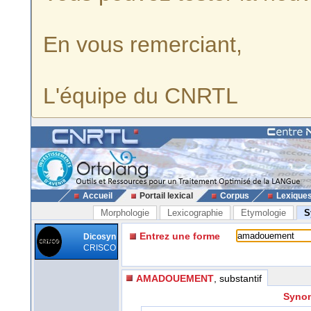
En vous remerciant,
L'équipe du CNRTL
Accueil
Portail lexical
Corpus
Lexique
Morphologie
Lexicographie
Etymologie
S
Entrez une forme
Dicosyn
CRISCO
AMADOUEMENT
, substantif
Synon