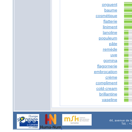
onguent
baume
cosmétique
flatterie
liniment
lanoline
populeum
pâte
remède
uve
gomina
flagornerie
embrocation
crème
compliment
cold-cream
brillantine
vaseline
44, avenue de l
Tél. : 