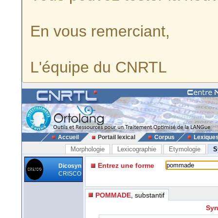
En vous remerciant,
L'équipe du CNRTL
Accueil
Portail lexical
Corpus
Lexique
Morphologie
Lexicographie
Etymologie
S
Entrez une forme
Dicosyn
CRISCO
POMMADE
, substantif
Syn