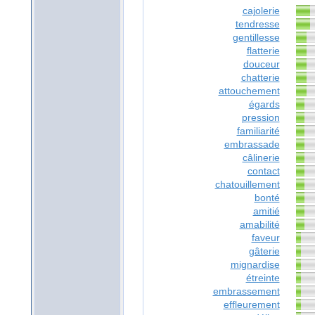
cajolerie
tendresse
gentillesse
flatterie
douceur
chatterie
attouchement
égards
pression
familiarité
embrassade
câlinerie
contact
chatouillement
bonté
amitié
amabilité
faveur
gâterie
mignardise
étreinte
embrassement
effleurement