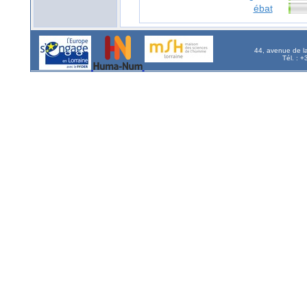
ébat
44, avenue de l
Tél. : 