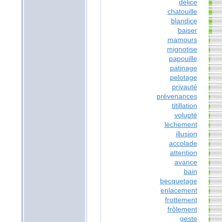
délice
chatouille
blandice
baiser
mamours
mignotise
papouille
patinage
pelotage
privauté
prévenances
titillation
volupté
lèchement
illusion
accolade
attention
avance
bain
becquetage
enlacement
frottement
frôlement
geste