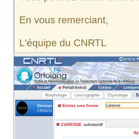
En vous remerciant,
L'équipe du CNRTL
Accueil
Portail lexical
Corpus
Lexique
Morphologie
Lexicographie
Etymologie
S
Entrez une forme
Dicosyn
CRISCO
CARESSE
, substantif
Sy