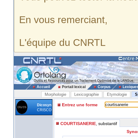
En vous remerciant,
L'équipe du CNRTL
Accueil
Portail lexical
Corpus
Lexique
Morphologie
Lexicographie
Etymologie
S
Entrez une forme
Dicosyn
CRISCO
COURTISANERIE
, substantif
Synon