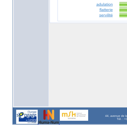
adulation
flatterie
servilité
44, avenue de l
Tél. : 