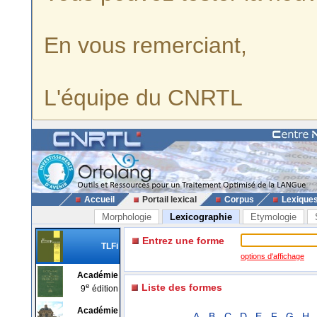
En vous remerciant,
L'équipe du CNRTL
Accueil
Portail lexical
Corpus
Lexique
Morphologie
Lexicographie
Etymologie
Entrez une forme
TLFi
options d'affichage
Académie
e
Liste des formes
9
édition
Académie
A
B
C
D
E
F
G
H