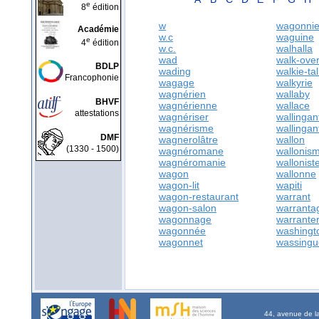
e
8
édition
w
wagonnie
Académie
w.c
waguine
e
4
édition
w.c.
walhalla
wad
walk-ove
BDLP
wading
walkie-tal
Francophonie
wagage
walkyrie
wagnérien
wallaby
BHVF
wagnérienne
wallace
attestations
wagnériser
wallingan
wagnérisme
wallingan
DMF
wagnerolâtre
wallon
(1330 - 1500)
wagnéromane
wallonis
wagnéromanie
wallonist
wagon
wallonne
wagon-lit
wapiti
wagon-restaurant
warrant
wagon-salon
warranta
wagonnage
warrante
wagonnée
washingt
wagonnet
wassingu
44, avenue de l