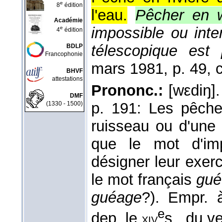
e
8
édition
l'eau.
Pêcher en 
Académie
impossible ou inte
e
4
édition
télescopique est 
BDLP
Francophonie
mars 1981
, p. 49, c
BHVF
attestations
Prononc.:
[wεdiŋ]
DMF
p. 191: Les pêche
(1330 - 1500)
ruisseau ou d'une ri
que le mot d'im
désigner leur exer
le mot français
gué
guéage
?). Empr. à
e
dep. le
s., du v
xiv