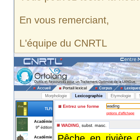
En vous remerciant,
L'équipe du CNRTL
Accueil
Portail lexical
Corpus
Lexique
Morphologie
Lexicographie
Etymologie
Entrez une forme
TLFi
options d'affichage
Académie
WADING
, subst. masc.
e
9
édition
Pêche en rivière 
Académie