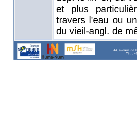
et plus particuli
travers l'eau ou u
du vieil-angl. de 
44, avenue de l
Tél. : 