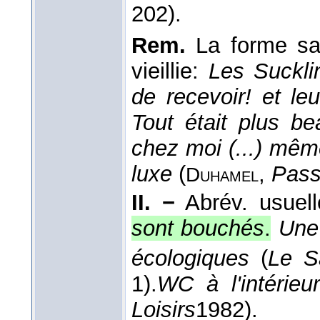
202).
Rem.
La forme sa
vieillie:
Les Suckli
de recevoir! et le
Tout était plus b
chez moi (...) mêm
luxe
(
,
Pass
Duhamel
II. −
Abrév. usuell
sont bouchés
.
Une
écologiques
(
Le S
1).
WC à l'intérieu
Loisirs
1982
).