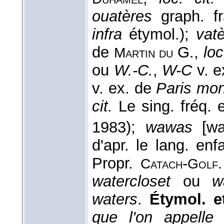
ouatères
graph. fr
infra
étymol.);
vat
de
G.,
loc
Martin du
ou
W.-C.
,
W-C
v. e
v. ex. de
Paris mo
cit.
Le sing. fréq. 
1983);
wawas
[waw
d'apr. le lang. en
Propr.
-
Catach
Golf
watercloset
ou
w
waters
.
Étymol. et
que l'on appelle 