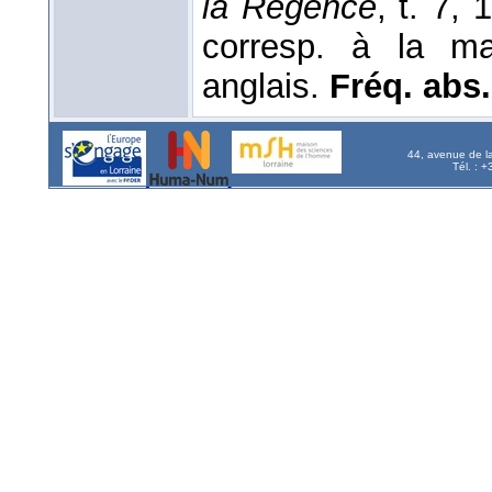
la Régence
, t. 7,
corresp. à la m
anglais.
Fréq. abs. 
44, avenue de l
Tél. : 