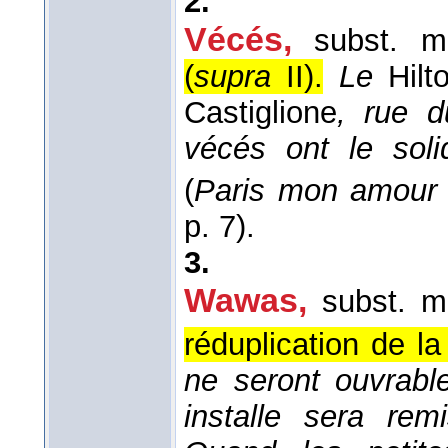
2.
Vécés,
subst. ma
(
supra
II).
Le
Hil
Castiglione
, rue d
vécés ont le soli
(
Paris mon amour
p. 7).
3.
Wawas
,
subst. ma
réduplication de la
ne seront ouvrabl
installe sera re