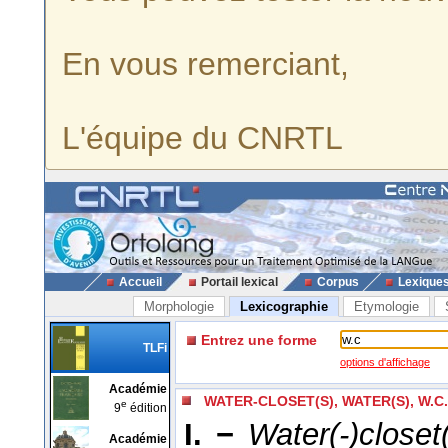
En vous remerciant,
L'équipe du CNRTL
Accueil
Portail lexical
Corpus
Lexique
Morphologie
Lexicographie
Etymologie
Entrez une forme
TLFi
options d'affichage
Académie
WATER-CLOSET(S), WATER(S), W.C
e
9
édition
I. −
Water(-)closet
Académie