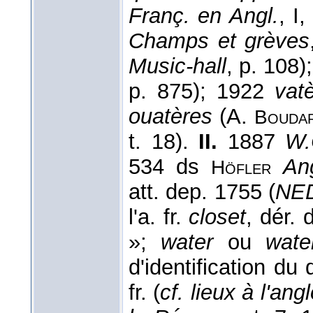
Franç. en Angl.
, I
Champs et grèves
Music-hall
, p. 108
p. 875); 1922
vat
ouatères
(A.
Bouda
t. 18).
II.
1887
W.
534 ds
Ang
Höfler
att. dep. 1755 (
NE
l'a. fr.
closet
, dér.
»;
water
ou
wate
d'identification du
fr. (
cf. lieux à l'ang