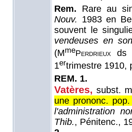
Rem.
Rare au sin
Nouv.
1983 en Bel
souvent le singuli
vendeuses en sont
me
(M
d
Perdrieux
er
1
trimestre 1910, 
REM.
1.
Vatères
,
subst. m
une prononc. pop. e
l'administration n
Thib.
, Pénitenc.
, 1