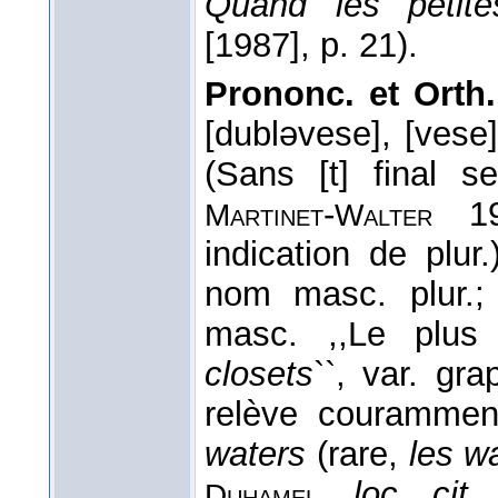
Quand les petites
[1987]
, p. 21).
Prononc. et Orth.
[dubləvese], [vese
(Sans [t] final 
-
19
Martinet
Walter
indication de plur
nom masc. plur.
masc. ,,Le plus
closets
``, var. gra
relève courammen
waters
(rare,
les w
,
loc. cit.
Duhamel