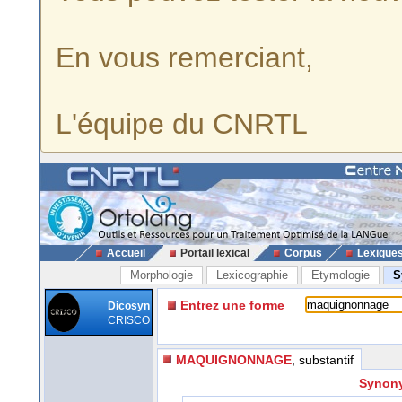
En vous remerciant,
L'équipe du CNRTL
Accueil
Portail lexical
Corpus
Lexique
Morphologie
Lexicographie
Etymologie
S
Entrez une forme
Dicosyn
CRISCO
MAQUIGNONNAGE
, substantif
Synony