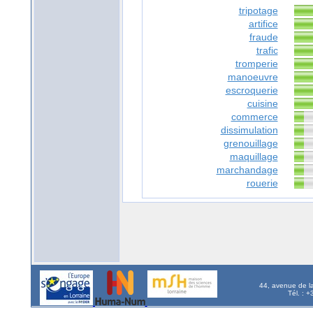
tripotage
artifice
fraude
trafic
tromperie
manoeuvre
escroquerie
cuisine
commerce
dissimulation
grenouillage
maquillage
marchandage
rouerie
44, avenue de l
Tél. : 