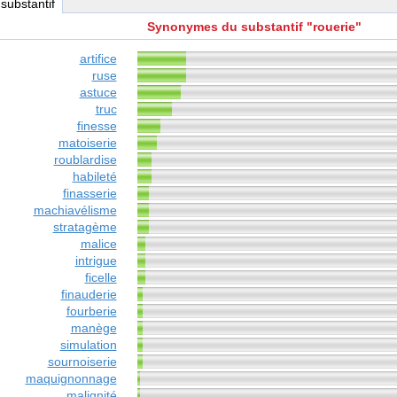
 substantif
Synonymes du substantif "rouerie"
artifice
ruse
astuce
truc
finesse
matoiserie
roublardise
habileté
finasserie
machiavélisme
stratagème
malice
intrigue
ficelle
finauderie
fourberie
manège
simulation
sournoiserie
maquignonnage
malignité