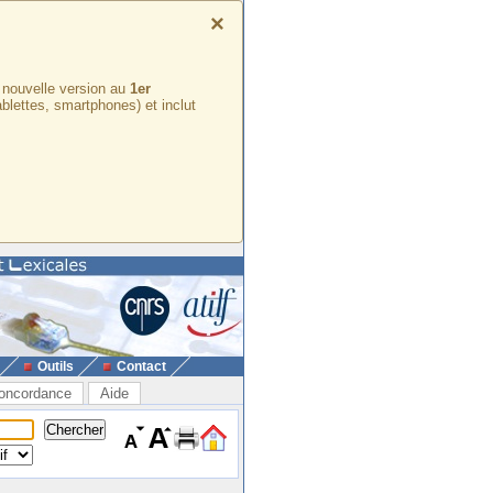
×
e nouvelle version au
1er
ablettes, smartphones) et inclut
Outils
Contact
oncordance
Aide