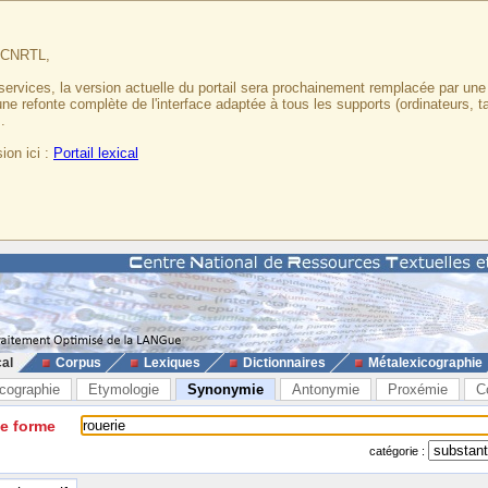
u CNRTL,
services, la version actuelle du portail sera prochainement remplacée par un
 une refonte complète de l'interface adaptée à tous les supports (ordinateurs, t
.
ion ici :
Portail lexical
cal
Corpus
Lexiques
Dictionnaires
Métalexicographie
cographie
Etymologie
Synonymie
Antonymie
Proxémie
C
ne forme
catégorie :