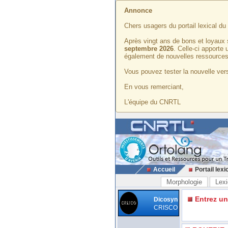
Annonce
Chers usagers du portail lexical d
Après vingt ans de bons et loyaux 
septembre 2026
. Celle-ci apporte
également de nouvelles ressources
Vous pouvez tester la nouvelle vers
En vous remerciant,
L'équipe du CNRTL
Accueil
Portail lexi
Morphologie
Lexi
Entrez u
Dicosyn
CRISCO