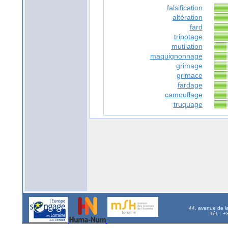
falsification
altération
fard
tripotage
mutilation
maquignonnage
grimage
grimace
fardage
camouflage
truquage
44, avenue de l
Tél. : 