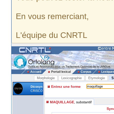
En vous remerciant,
L'équipe du CNRTL
Accueil
Portail lexical
Corpus
Lexique
Morphologie
Lexicographie
Etymologie
S
Entrez une forme
Dicosyn
CRISCO
MAQUILLAGE
, substantif
Syn