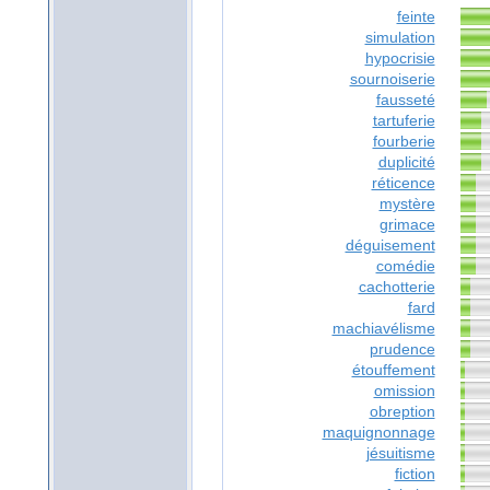
feinte
simulation
hypocrisie
sournoiserie
fausseté
tartuferie
fourberie
duplicité
réticence
mystère
grimace
déguisement
comédie
cachotterie
fard
machiavélisme
prudence
étouffement
omission
obreption
maquignonnage
jésuitisme
fiction