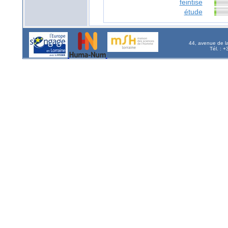
feintise
étude
44, avenue de l
Tél. : 