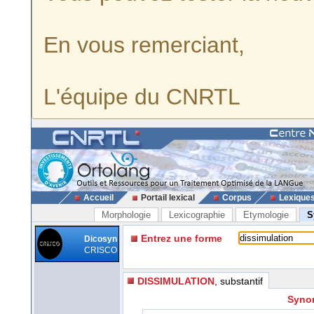
En vous remerciant,
L'équipe du CNRTL
Accueil
Portail lexical
Corpus
Lexique
Morphologie
Lexicographie
Etymologie
S
Entrez une forme
Dicosyn
CRISCO
DISSIMULATION
, substantif
Synon