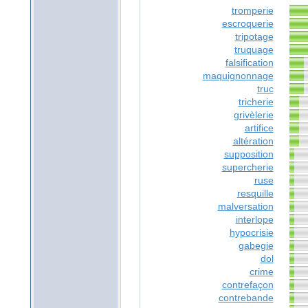
tromperie
escroquerie
tripotage
truquage
falsification
maquignonnage
truc
tricherie
grivèlerie
artifice
altération
supposition
supercherie
ruse
resquille
malversation
interlope
hypocrisie
gabegie
dol
crime
contrefaçon
contrebande