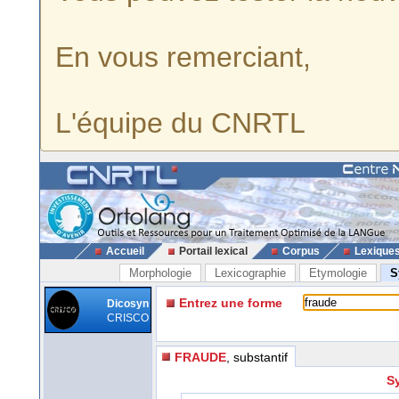
En vous remerciant,
L'équipe du CNRTL
Accueil
Portail lexical
Corpus
Lexique
Morphologie
Lexicographie
Etymologie
S
Entrez une forme
Dicosyn
CRISCO
FRAUDE
, substantif
S