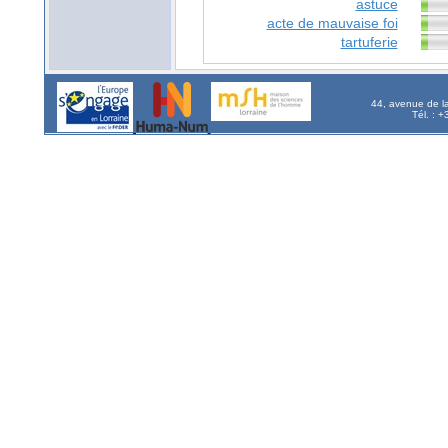
astuce
acte de mauvaise foi
tartuferie
44, avenue de l
Tél. : 