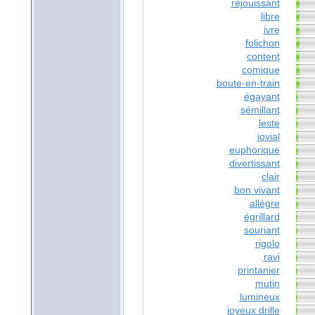
réjouissant
libre
ivre
folichon
content
comique
boute-en-train
égayant
sémillant
leste
jovial
euphorique
divertissant
clair
bon vivant
allègre
égrillard
souriant
rigolo
ravi
printanier
mutin
lumineux
joyeux drille