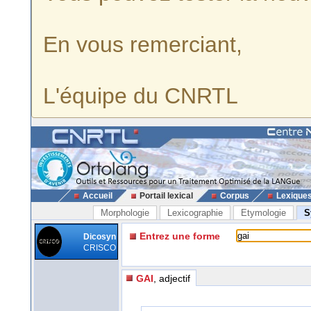
En vous remerciant,
L'équipe du CNRTL
Accueil
Portail lexical
Corpus
Lexique
Morphologie
Lexicographie
Etymologie
S
Entrez une forme
Dicosyn
CRISCO
GAI
, adjectif