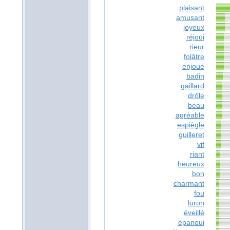
plaisant
amusant
joyeux
réjoui
rieur
folâtre
enjoué
badin
gaillard
drôle
beau
agréable
espiègle
guilleret
vif
riant
heureux
bon
charmant
fou
luron
éveillé
épanoui