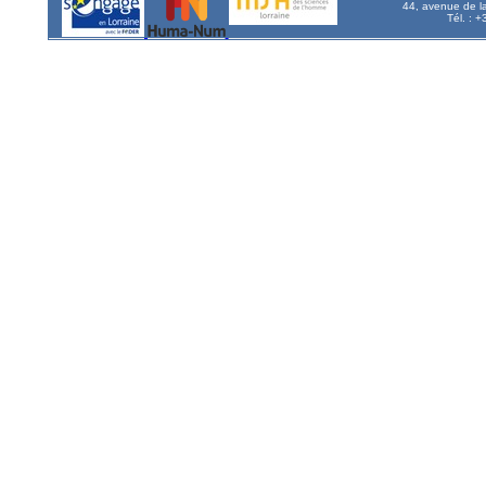
44, avenue de l
Tél. : 