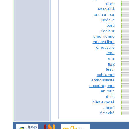
hilare
ensoleillé
enchanteur
juvénile
parti
rigoleur
émerillonné
émoustillant
émoustillé
ému
gris
gay
festif
exhilarant
enthousiaste
encourageant
en train
drille
bien exposé
animé
éméché