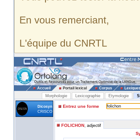
En vous remerciant,
L'équipe du CNRTL
Accueil
Portail lexical
Corpus
Lexique
Morphologie
Lexicographie
Etymologie
S
Entrez une forme
Dicosyn
CRISCO
FOLICHON
, adjectif
Sy