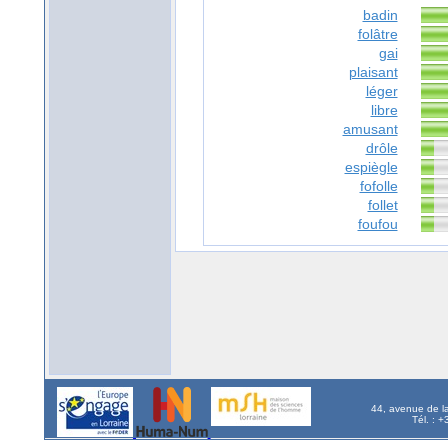
badin
folâtre
gai
plaisant
léger
libre
amusant
drôle
espiègle
fofolle
follet
foufou
44, avenue de l
Tél. : 