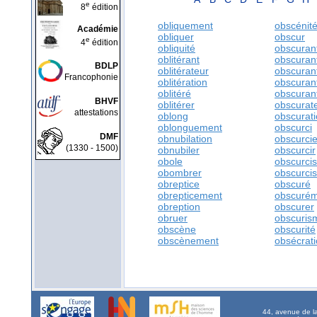
e
8
édition
obliquement
obscénit
Académie
obliquer
obscur
e
4
édition
obliquité
obscuran
oblitérant
obscuran
BDLP
oblitérateur
obscuran
Francophonie
oblitération
obscuran
oblitéré
obscurant
BHVF
oblitérer
obscurat
attestations
oblong
obscurat
oblonguement
obscurci
DMF
obnubilation
obscurci
(1330 - 1500)
obnubiler
obscurcir
obole
obscurci
obombrer
obscurci
obreptice
obscuré
obrepticement
obscuré
obreption
obscurer
obruer
obscuris
obscène
obscurité
obscènement
obsécrat
44, avenue de l