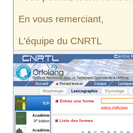
En vous remerciant,
L'équipe du CNRTL
Accueil
Portail lexical
Corpus
Lexique
Morphologie
Lexicographie
Etymologie
Entrez une forme
TLFi
options d'affichage
Académie
e
Liste des formes
9
édition
Académie
A
B
C
D
E
F
G
H