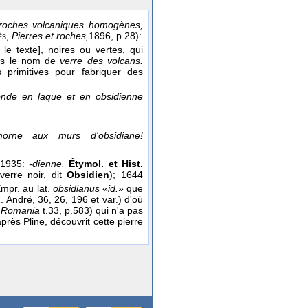
 roches volcaniques homogènes,
Pierres et roches,
1896
, p.28):
ès
,
 le texte], noires ou vertes, qui
ous le nom de
verre des volcans.
primitives pour fabriquer des
monde en laque et en obsidienne
rne aux murs d'obsidiane!
 1935:
-dienne.
Étymol. et Hist.
verre noir, dit
Obsidien
); 1644
Empr. au lat.
obsidianus
«
id.
» que
. André, 36, 26, 196 et var.) d'où
s
Romania
t.33, p.583) qui n'a pas
rès Pline, découvrit cette pierre