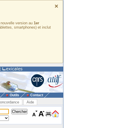
×
e nouvelle version au
1er
ablettes, smartphones) et inclut
Outils
Contact
oncordance
Aide