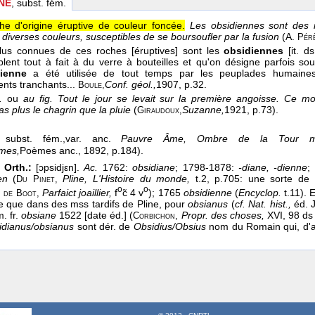
NE
, subst. fém.
he d'origine éruptive de couleur foncée.
Les obsidiennes sont des
 diverses couleurs, susceptibles de se boursoufler par la fusion
(
A.
Pér
lus connues de ces roches [éruptives] sont les
obsidiennes
[it. ds
lent tout à fait à du verre à bouteilles et qu'on désigne parfois s
ienne
a été utilisée de tout temps par les peuplades humaines 
ents tranchants...
Conf. géol.,
1907
, p.32.
Boule,
.
ou
au fig.
Tout le jour se levait sur la première angoisse. Ce 
as plus le chagrin que la pluie
(
Suzanne,
1921
, p.73).
Giraudoux,
subst. fém.,
var. anc.
Pauvre Âme, Ombre de la Tour mo
mes,
Poèmes anc.
, 1892
, p.184).
 Orth.:
[ɔpsidjεn].
Ac.
1762:
obsidiane
; 1798-1878:
-diane,
-dienne
;
en
(
Pline, L'Histoire du monde,
t.2, p.705: une sorte de 
Du Pinet,
o
o
.
Parfaict joaillier,
f
c̃ 4 v
); 1765
obsidienne
(
Encyclop.
t.11). 
de Boot,
ve que dans des mss tardifs de Pline, pour
obsianus
(
cf. Nat. hist.,
éd. J
. fr.
obsiane
1522 [date éd.] (
Propr. des choses,
XVI, 98 d
Corbichon,
idianus/obsianus
sont dér. de
Obsidius/Obsius
nom du Romain qui, d'ap