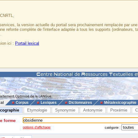
u CNRTL,
services, la version actuelle du portail sera prochainement remplacée par un
 une refonte complète de l'interface adaptée à tous les supports (ordinateurs, t
.
ion ici :
Portail lexical
cal
Corpus
Lexiques
Dictionnaires
Métalexicographie
icographie
Etymologie
Synonymie
Antonymie
Proxémie
C
ne forme
options d'affichage
catégorie :