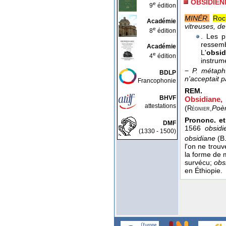
OBSIDIEN
e
9
édition
MINÉR.
Roc
Académie
vitreuses, de
e
8
édition
. Les p
ressemb
Académie
L'
obsid
e
4
édition
instrum
−
P. métaph
BDLP
n'acceptait p
Francophonie
REM.
BHVF
Obsidiane,
attestations
(
Poè
Régnier,
Prononc. et
DMF
1566
obsidi
(1330 - 1500)
obsidiane
(B
l'on ne trou
la forme de m
survécu;
obs
en Éthiopie.