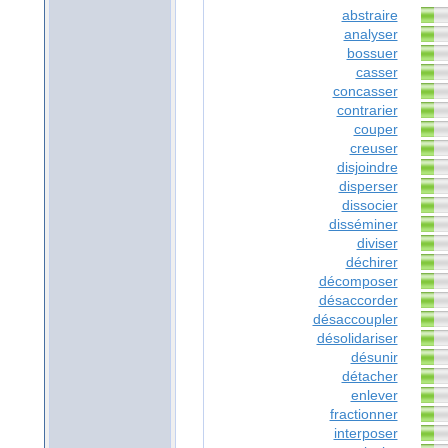
abstraire
analyser
bossuer
casser
concasser
contrarier
couper
creuser
disjoindre
disperser
dissocier
disséminer
diviser
déchirer
décomposer
désaccorder
désaccoupler
désolidariser
désunir
détacher
enlever
fractionner
interposer