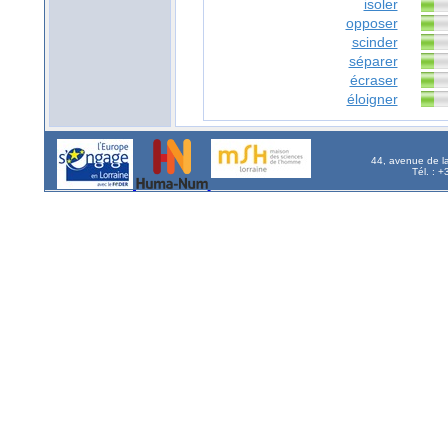
isoler
opposer
scinder
séparer
écraser
éloigner
44, avenue de l
Tél. : 