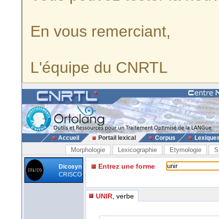
En vous remerciant,
L'équipe du CNRTL
Accueil
Portail lexical
Corpus
Lexique
Morphologie
Lexicographie
Etymologie
S
Entrez une forme
Dicosyn
CRISCO
UNIR
, verbe