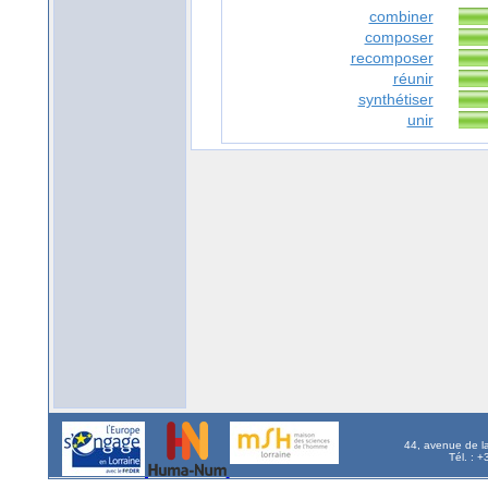
combiner
composer
recomposer
réunir
synthétiser
unir
44, avenue de l
Tél. : 