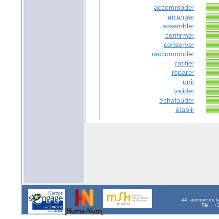
accommoder
arranger
assembler
confirmer
conserver
raccommoder
ratifier
réparer
unir
valider
échafauder
établir
44, avenue de l
Tél. : 