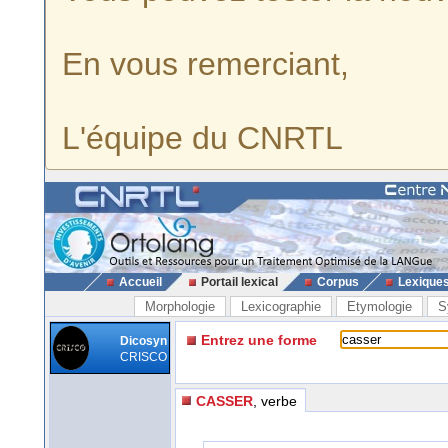
En vous remerciant,
L'équipe du CNRTL
Accueil
Portail lexical
Corpus
Lexique
Morphologie
Lexicographie
Etymologie
S
Entrez une forme
Dicosyn
CRISCO
CASSER
, verbe