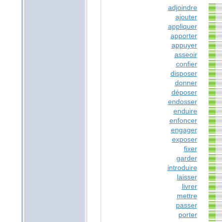
adjoindre
ajouter
appliquer
apporter
appuyer
asseoir
confier
disposer
donner
déposer
endosser
enduire
enfoncer
engager
exposer
fixer
garder
introduire
laisser
livrer
mettre
passer
porter