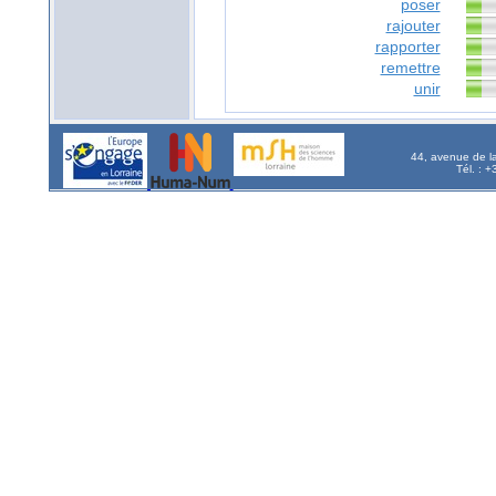
poser
rajouter
rapporter
remettre
unir
44, avenue de l
Tél. : 