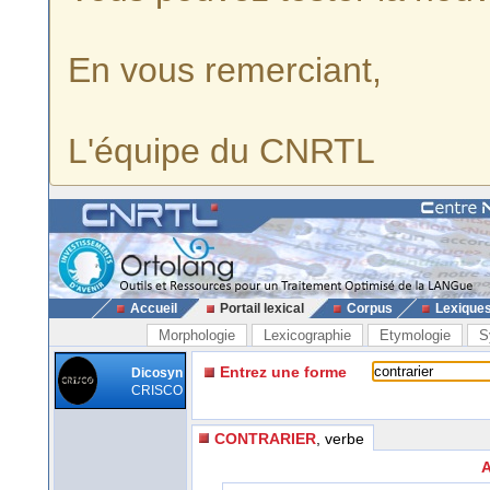
En vous remerciant,
L'équipe du CNRTL
Accueil
Portail lexical
Corpus
Lexique
Morphologie
Lexicographie
Etymologie
S
Entrez une forme
Dicosyn
CRISCO
CONTRARIER
, verbe
A