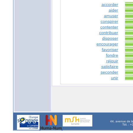
accorder
aider
amuser
conspirer
contenter
contribuer
disposer
encourager
favoriser
fondre
réjouir
satisfaire
seconder
unir
44, avenue de l
Tél. : 